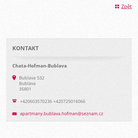
Zpět
KONTAKT
Chata-Hofman-Bublava
Bublava 532
Bublava
35801
+420603570236 +420725016066
apartman
y.bublav
a.hofman
@seznam.
cz