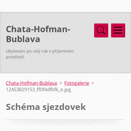
Chata-Hofman-
Bublava
Ubytování po celý rok v příjemném
prostředí.
Chata-Hofman-Bublava
>
Fotogalerie
>
12453829153_ff0f4dfbf6_o.jpg
Schéma sjezdovek