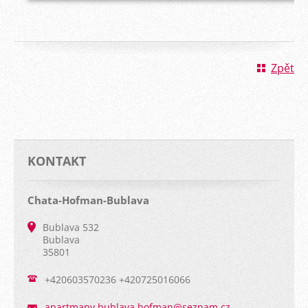
Zpět
KONTAKT
Chata-Hofman-Bublava
Bublava 532
Bublava
35801
+420603570236 +420725016066
apartman
y.bublav
a.hofman
@seznam.
cz