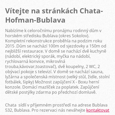
Vítejte na stránkách Chata-
Hofman-Bublava
Nabízíme k celoročnímu pronájmu rodinný dům v
horském středisku Bublava (okres Sokolov).
Kompletní rekonstrukce proběhla na podzim roku
2015 .Dům se nachází 100m od sjezdovky a 150m od
nejbližší restaurace. V domě se nachází dvě kuchyně
(nádobí, elektrický sporák, myčka na nádobí,
rychlovarná konvice, mikrovlná
trouba,kávovar,toastovač), dvě koupelny, 2 WC, 2
obývací pokoje s televizí. V domě se nachází sauna,
lyžárna a společenská místnost (velký stůl, židle, stolní
fotbálek, šipky) Možnost zapůjčení X - Boxu herní
konzole. Domácí mazlíček za poplatek. Zapůjčení
dětské postýlky zdarma po předchozí domluvě.
Chata sídlí v příjemném prostředí na adrese Bublava
532, Bublava. Pro rezervaci nás neváhejte
kontaktovat