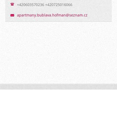
+420603570236 +420725016066
apartman
y.bublav
a.hofman
@seznam.
cz
© 2015 Všechna práva vyhrazena.
Vytvořte si www stránky zdarma!